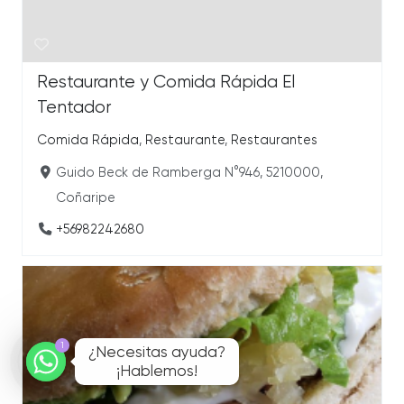
Restaurante y Comida Rápida El
Tentador
Comida Rápida
,
Restaurante
,
Restaurantes
Guido Beck de Ramberga N°946, 5210000,
Coñaripe
+56982242680
1
¿Necesitas ayuda?

¡Hablemos!