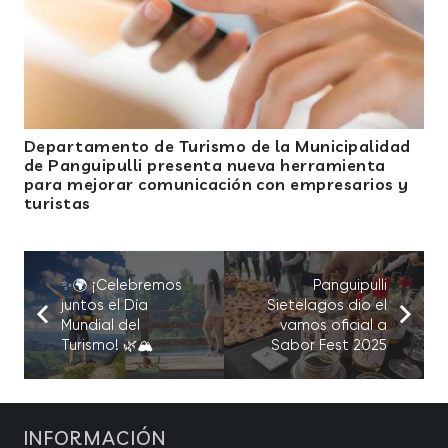
Departamento de Turismo de la Municipalidad
de Panguipulli presenta nueva herramienta
para mejorar comunicación con empresarios y
turistas
✨🌍 ¡Celebremos
Panguipulli
juntos el Día
Sietelagos dio el
Mundial del
vamos oficial a
Turismo! 🌿🏔️
Sabor Fest 2025
INFORMACIÓN