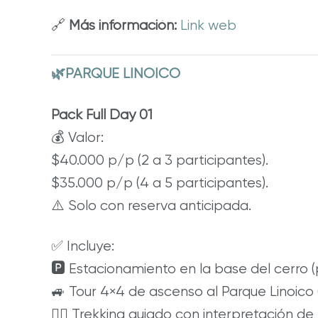
🔗
Más información:
Link web
🌿PARQUE LINOICO
Pack Full Day 01
💰 Valor:
$40.000 p/p (2 a 3 participantes).
$35.000 p/p (4 a 5 participantes).
⚠️ Solo con reserva anticipada.
✅ Incluye:
🅿️ Estacionamiento en la base del cerro 
🚙 Tour 4×4 de ascenso al Parque Linoico 
🚶‍♂️ Trekking guiado con interpretación de