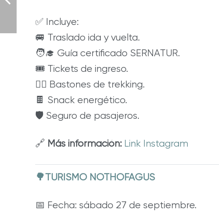
✅ Incluye:
🚐 Traslado ida y vuelta.
🧑‍🎓 Guía certificado SERNATUR.
🎟️ Tickets de ingreso.
🚶‍♂️ Bastones de trekking.
🍫 Snack energético.
🛡️ Seguro de pasajeros.
🔗
Más información:
Link Instagram
🌳TURISMO NOTHOFAGUS
📅 Fecha: sábado 27 de septiembre.