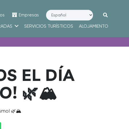
os
Empresas
RADAS
SERVICIOS TURÍSTICOS
ALOJAMIENTO
S EL DÍA
! 🌿🏔️
smo! 🌿🏔️