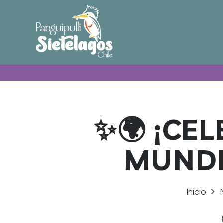
✨🌍 ¡CE
MUNDIA
Inicio